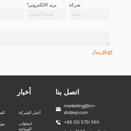
شركة
بريد الالكتروني
*
إرسال&gt;
اتصل بنا
أخبار
marketing@cn-
shdzep.com
أخبار الشركة
الط
+86 021 5751 5611
اتجاهات
موا
الصناعة