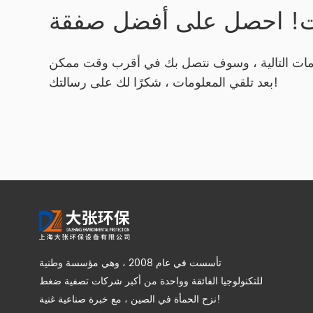
ت! احصل على أفضل صفقة
مات التالية ، وسوف نتصل بك في أقرب وقت ممكن
بعد تلقي المعلومات ، شكرًا لك على رسالتك!
تأسست في عام 2008 ، وهي مؤسسة وطنية
للتكنولوجيا الفائقة وواحدة من أكبر شركات تصفية ضغط
نزح الحمأة في الصين ، مع خبرة صناعية غنية!