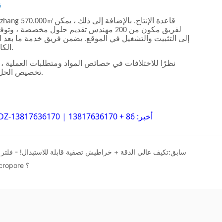
سابق:
تكيف عالي الدقة + خراطيش تصفية قابلة للاستبدال! - فلت
0.3Micron الترشيح الدقة ؟ ما هو مرشح الدقة PA / PE Micropore ؟