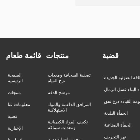
قضية
منتجات
قائمة طعام
تصفية الصحافة ومعدات
الصفحة
اقة الضوئية الجديدة
نزح المياه
الرئيسية
د البناء غسل الرمال
مرشح الدقة
منتجات
مة القيادة درع نفق
المرافق الداعمة والمواد
معلومات عنا
الاستهلاكية
الحمأة البلدية
قضية
تكييف المواد الكيميائية
الحمأة الصناعية
ومعدات سماكة
الإخبارية
نهر التجريف
مجموعات الهندسة