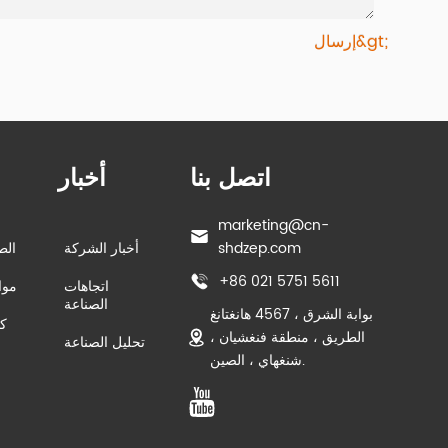
إرسال&gt;
اتصل بنا
أخبار
marketing@cn-
shdzep.com
أخبار الشركة
الط
+86 021 5751 5611
اتجاهات
موا
الصناعة
بوابة الشرق ، 4567 هانغتانغ
كو
الطريق ، منطقة فنغشيان ،
تحليل الصناعة
شنغهاي ، الصين.