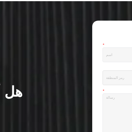
يمكن ل
بنظام 
الإنت
اسم
*
هاتف
هل أ
رسالة
*