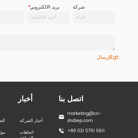
شركة
بريد الالكتروني
*
إرسال&gt;
اتصل بنا
أخبار
marketing@cn-
shdzep.com
أخبار الشركة
الط
+86 021 5751 5611
اتجاهات
موا
الصناعة